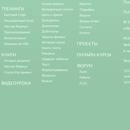
Пол
Бизнес-анализ
Коротко
ТРЕНИНГИ
Выпадающие списки
Подробно
Пол
Быстрый старт
Даты и время
Версии
Диаграммы
Расширенный Excel
Вопрос-Ответ
© Н
Диапазоны
Мастер Формул
Скачать
inf
Дубликаты
Прогнозирование
Купить
Защита данных
Исп
Визуализация
Интернет, email
ПРОЕКТЫ
Макросы на VBA
пря
Книги, листы
и н
Макросы
КНИГИ
ОНЛАЙН-КУРСЫ
Сводные таблицы
Тех
Готовые решения
Текст
ФОРУМ
Мастер Формул
Форматирование
ООО
Excel
Скульптор данных
Функции
ИНН
Работа
Всякое
ВИДЕОУРОКИ
ОГР
PLEX