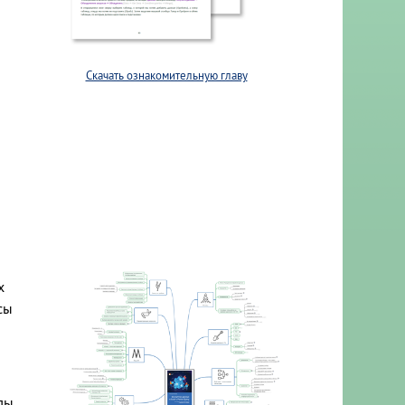
Скачать ознакомительную главу
х
сы
лы,