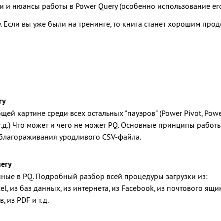
ти и нюансы работы в Power Query (особенно использование е
гу. Если вы уже были на тренинге, то книга станет хорошим про
ry
бщей картине среди всех остальных "пауэров" (Power Pivot, Pow
 т.д.) Что может и чего не может PQ. Основные принципы работы
облагораживания уродливого CSV-файла.
uery
нные в PQ. Подробный разбор всей процедуры загрузки из:
l, из баз данных, из интернета, из Facebook, из почтового ящи
 из PDF и т.д.