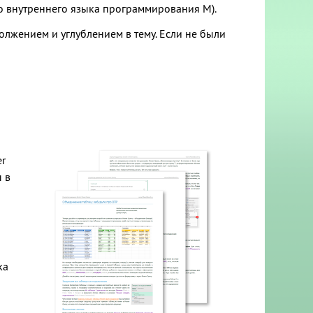
го внутреннего языка программирования М).
должением и углублением в тему. Если не были
er
 в
ка