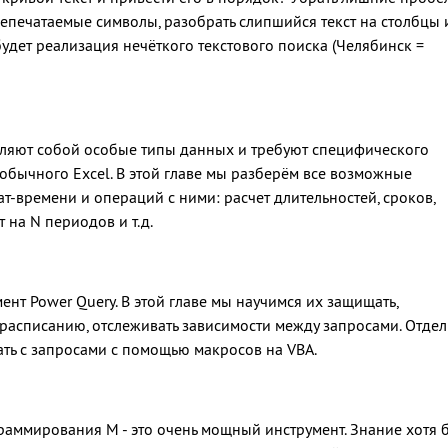
 непечатаемые символы, разобрать слипшийся текст на столбцы 
будет реализация нечёткого текстового поиска (Челябинск =
вляют собой особые типы данных и требуют специфического
обычного Excel. В этой главе мы разберём все возможные
-времени и операций с ними: расчет длительностей, сроков,
т на N периодов и т.д.
ент Power Query. В этой главе мы научимся их защищать,
 расписанию, отслеживать зависимости между запросами. Отде
тать с запросами с помощью макросов на VBA.
раммирования М - это очень мощный инструмент. Знание хотя 