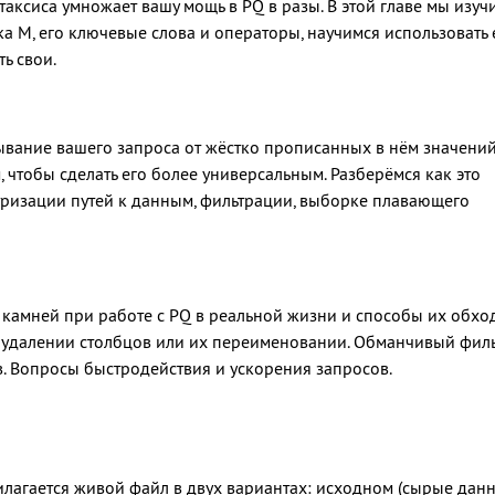
аксиса умножает вашу мощь в PQ в разы. В этой главе мы изуч
 М, его ключевые слова и операторы, научимся использовать 
ь свои.
ывание вашего запроса от жёстко прописанных в нём значений
, чтобы сделать его более универсальным. Разберёмся как это
тризации путей к данным, фильтрации, выборке плавающего
камней при работе с PQ в реальной жизни и способы их обход
далении столбцов или их переименовании. Обманчивый филь
. Вопросы быстродействия и ускорения запросов.
лагается живой файл в двух вариантах: исходном (сырые данн