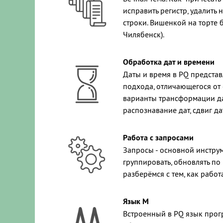
исправить регистр, удалить
строки. Вишенкой на торте 
Чилябенск).
Обработка дат и времени
Даты и время в PQ предста
подхода, отличающегося от 
варианты трансформации дат
распознавание дат, сдвиг да
Работа с запросами
Запросы - основной инструм
группировать, обновлять по
разберёмся с тем, как рабо
Язык М
Встроенный в PQ язык прог