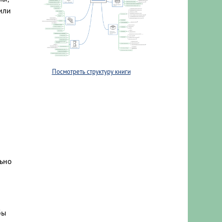
или
Посмотреть структуру книги
льно
бы