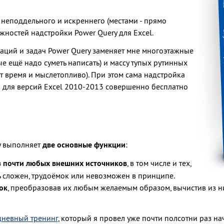
 неподдельного и искреннего (местами - прямо
ожностей надстройки Power Query для Excel.
уаций и задач Power Query заменяет мне многоэтажные
е ещё надо суметь написать) и массу тупых рутинных
 время и мыслетопливо). При этом сама надстройка
 а для версий Excel 2010-2013 совершенно бесплатно
ry выполняет
две основные функции
:
из почти любых внешних источников
, в том числе и тех,
ь сложен, трудоёмок или невозможен в принципе.
ок
, преобразовав их любым желаемым образом, вычистив из 
невный тренинг
, который я провел уже почти полсотни раз нач