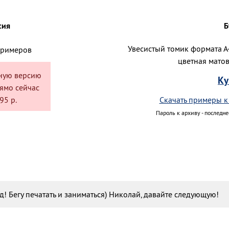
сия
Б
Увесистый томик формата А4
примеров
цветная матов
нную версию
Ку
ямо сейчас
95 р.
Скачать примеры к
Пароль к архиву - последне
д! Бегу печатать и заниматься) Николай, давайте следующую!