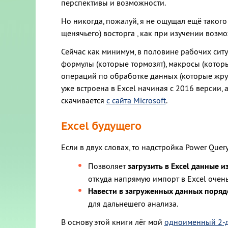
перспективы и возможности.
Но никогда, пожалуй, я не ощущал ещё такого
щенячьего) восторга , как при изучении возм
Сейчас как минимум, в половине рабочих сит
формулы (которые тормозят), макросы (которы
операций по обработке данных (которые жрут
уже встроена в Excel начиная с 2016 версии,
скачивается
с сайта Microsoft
.
Excel будущего
Если в двух словах, то надстройка Power Que
Позволяет
загрузить в Excel данные 
откуда напрямую импорт в Excel очен
Навести в загруженных данных поряд
для дальнешего анализа.
В основу этой книги лёг мой
одноименный 2-д