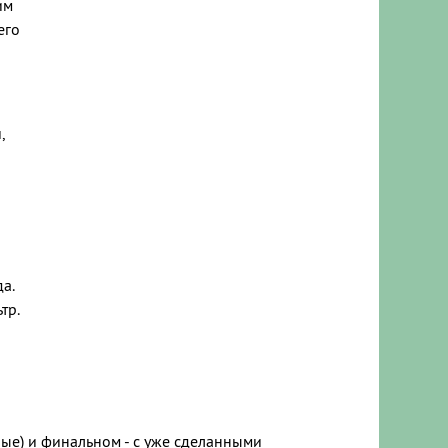
им
его
,
а.
тр.
ые) и финальном - с уже сделанными