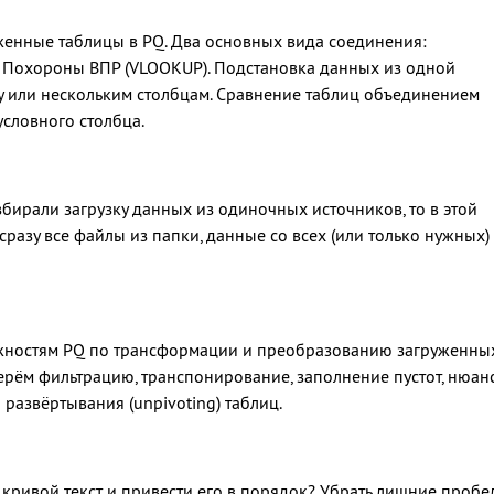
женные таблицы в PQ. Два основных вида соединения:
 Похороны ВПР (VLOOKUP). Подстановка данных из одной
у или нескольким столбцам. Сравнение таблиц объединением
словного столбца.
збирали загрузку данных из одиночных источников, то в этой
 сразу все файлы из папки, данные со всех (или только нужных)
ожностям PQ по трансформации и преобразованию загруженны
рём фильтрацию, транспонирование, заполнение пустот, нюан
 развёртывания (unpivoting) таблиц.
" кривой текст и привести его в порядок? Убрать лишние пробе