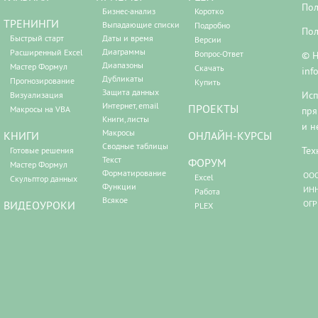
Пол
Бизнес-анализ
Коротко
ТРЕНИНГИ
Выпадающие списки
Подробно
Пол
Быстрый старт
Даты и время
Версии
Диаграммы
Расширенный Excel
Вопрос-Ответ
© Н
Диапазоны
Мастер Формул
Скачать
inf
Дубликаты
Прогнозирование
Купить
Защита данных
Исп
Визуализация
Интернет, email
ПРОЕКТЫ
Макросы на VBA
пря
Книги, листы
и н
Макросы
КНИГИ
ОНЛАЙН-КУРСЫ
Сводные таблицы
Тех
Готовые решения
Текст
ФОРУМ
Мастер Формул
Форматирование
ООО
Excel
Скульптор данных
Функции
ИНН
Работа
Всякое
ВИДЕОУРОКИ
ОГР
PLEX