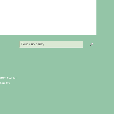
рямой ссылки
сходного