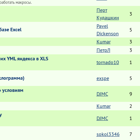
работать макросы.
Перт
3
Кудашкин
Pavel
азе Excel
5
Dickenson
Kumar
3
ПетрЛ
3
их YML яндекса в XLS
tornado10
1
клограмма)
exspe
5
о условиям
DJMC
9
Kumar
2
у
DJMC
1
sokol3346
7