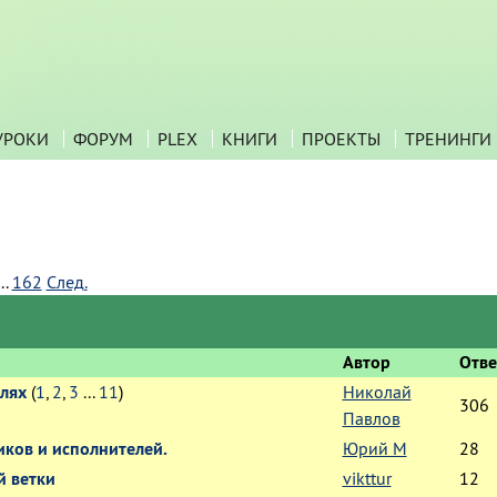
УРОКИ
ФОРУМ
PLEX
КНИГИ
ПРОЕКТЫ
ТРЕНИНГИ
..
162
След.
Автор
Отв
лях
(
1
,
2
,
3
...
11
)
Николай
306
Павлов
иков и исполнителей.
Юрий М
28
й ветки
vikttur
12