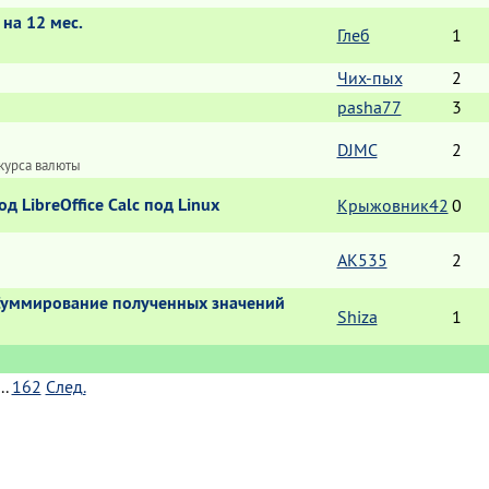
на 12 мес.
Глеб
1
Чих-пых
2
pasha77
3
DJMC
2
курса валюты
 LibreОffice Calc под Linux
Крыжовник42
0
AK535
2
. Суммирование полученных значений
Shiza
1
..
162
След.