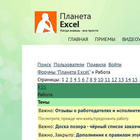
ГЛАВНАЯ
ПРИЕМЫ
ВИДЕО
Поиск
Пользователи
Правила
Войти
Форумы "Планета Excel"
»
Работа
Страницы:
1
2
3
4
5
6
7
8
9
10
11
12
13
14
15
.
RSS
Работа
Темы
Важно
:
Отзывы о работодателях и исполните
Посмотрите, прежде чем взять/предложить работу
Важно
:
Доска позора - чёрный список заказч
Важно
,
Закрыто
:
Дополнение к правилам это