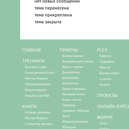
нет новых сообщений
тема перенесена
тема прикреплена
тема закрыта
ГЛАВНАЯ
ПРИЕМЫ
PLEX
Бизнес-анализ
Коротко
ТРЕНИНГИ
Выпадающие списки
Подробно
Быстрый старт
Даты и время
Версии
Диаграммы
Расширенный Excel
Вопрос-Ответ
Диапазоны
Мастер Формул
Скачать
Дубликаты
Прогнозирование
Купить
Защита данных
Визуализация
Интернет, email
ПРОЕКТЫ
Макросы на VBA
Книги, листы
Макросы
КНИГИ
ОНЛАЙН-КУРС
Сводные таблицы
Готовые решения
Текст
ФОРУМ
Мастер Формул
Форматирование
Excel
Скульптор данных
Функции
Работа