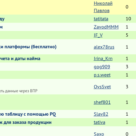
Николай
0
Павлов
ду
tatitata
10
ам
ZavodMMM
1
IF_V
5
ки платформы (бесплатно)
alex78rus
1
тчета и даты найма
Irina_Krn
1
gog909
3
p.s.weet
1
OvsSvet
3
уть данные через ВПР
shef801
1
кую таблицу с помощью PQ
Slav82
1
ж для заказа продукции
tativa
1
Saxo
0