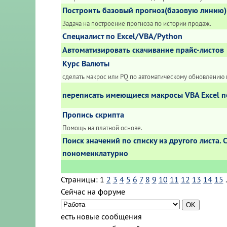
Построить базовый прогноз(базовую линию) 
Задача на построение прогноза по истории продаж.
Специалист по Excel/VBA/Python
Автоматизировать скачивание прайс-листов
Курс Валюты
сделать макрос или PQ по автоматическому обновлению 
переписать имеющиеся макросы VBA Excel под
Пропись скрипта
Помощь на платной основе.
Поиск значений по списку из другого листа
пономенклатурно
Страницы:
1
2
3
4
5
6
7
8
9
10
11
12
13
14
15
.
Сейчас на форуме
есть новые сообщения