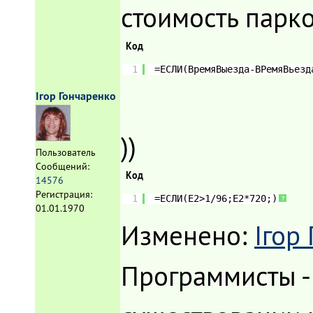
стоимость парк
Код
1
=ЕСЛИ(ВремяВыезда-ВРемяВьезд
Ігор Гончаренко
))
Пользователь
Сообщений:
Код
14576
Регистрация:
1
=ЕСЛИ(E2>1/96;E2*720;)
?
01.01.1970
Изменено:
Ігор
Программисты -