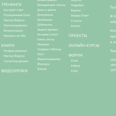
ТРЕНИНГИ
Выпадающие списки
Подробно
Пол
Быстрый старт
Даты и время
Версии
Диаграммы
Расширенный Excel
Вопрос-Ответ
© Н
Диапазоны
Мастер Формул
Скачать
inf
Дубликаты
Прогнозирование
Купить
Защита данных
Исп
Визуализация
Интернет, email
ПРОЕКТЫ
Макросы на VBA
пря
Книги, листы
и н
Макросы
КНИГИ
ОНЛАЙН-КУРСЫ
Сводные таблицы
Тех
Готовые решения
Текст
ФОРУМ
Мастер Формул
Форматирование
ООО
Excel
Скульптор данных
Функции
ИНН
Работа
Всякое
ВИДЕОУРОКИ
ОГР
PLEX