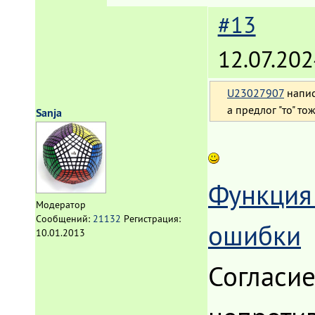
#13
12.07.202
U23027907
напис
а предлог "то" то
Sanja
Функция
Модератор
Сообщений:
21132
Регистрация:
ошибки
10.01.2013
Согласие