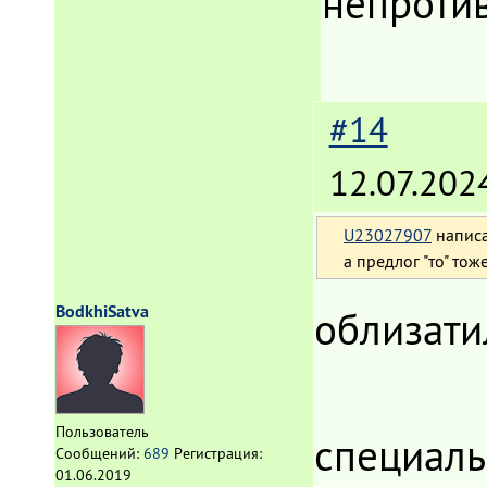
непроти
#14
12.07.202
U23027907
написа
а предлог "то" то
BodkhiSatva
облизатиль
Пользователь
специаль
Сообщений:
689
Регистрация:
01.06.2019