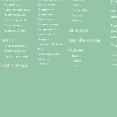
Пол
Быстрый старт
Даты и время
Версии
Диаграммы
Расширенный Excel
Вопрос-Ответ
© Н
Диапазоны
Мастер Формул
Скачать
inf
Дубликаты
Прогнозирование
Купить
Защита данных
Исп
Визуализация
Интернет, email
ПРОЕКТЫ
Макросы на VBA
пря
Книги, листы
и н
Макросы
КНИГИ
ОНЛАЙН-КУРСЫ
Сводные таблицы
Тех
Готовые решения
Текст
ФОРУМ
Мастер Формул
Форматирование
ООО
Excel
Скульптор данных
Функции
ИНН
Работа
Всякое
ВИДЕОУРОКИ
ОГР
PLEX