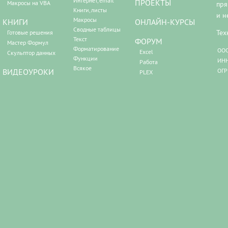
Интернет, email
ПРОЕКТЫ
Макросы на VBA
пря
Книги, листы
и н
Макросы
КНИГИ
ОНЛАЙН-КУРСЫ
Сводные таблицы
Тех
Готовые решения
Текст
ФОРУМ
Мастер Формул
Форматирование
ООО
Excel
Скульптор данных
Функции
ИНН
Работа
Всякое
ВИДЕОУРОКИ
ОГР
PLEX