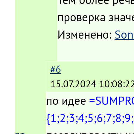
проверка знач
Изменено:
Soni
#6
15.07.2024 10:08:2
по идее
=SUMPRO
{1;2;3;4;5;6;7;8;9;