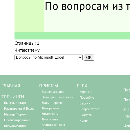
По вопросам из т
Страницы:
1
Читают тему
ГЛАВНАЯ
ПРИЕМЫ
PLEX
Пол
Бизнес-анализ
Коротко
ТРЕНИНГИ
Выпадающие списки
Подробно
Пол
Быстрый старт
Даты и время
Версии
Диаграммы
Расширенный Excel
Вопрос-Ответ
© Н
Диапазоны
Мастер Формул
Скачать
inf
Дубликаты
Прогнозирование
Купить
Защита данных
Исп
Визуализация