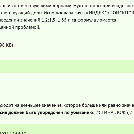
ров и соответствующими дорнами. Нужно чтобы при вводе знач
оответствующий дорн. Использовала связку ИНДЕКС+ПОИСКПОЗ
 введении значений 1,2;1,5; 1,35 и тд формула ломается.
 данной проблемой.
.98 КБ)
одит наименьшее значение, которое больше или равно значе
сив должен быть упорядочен по убыванию
: ИСТИНА, ЛОЖЬ, Z — A, .
.2024 12:34:57