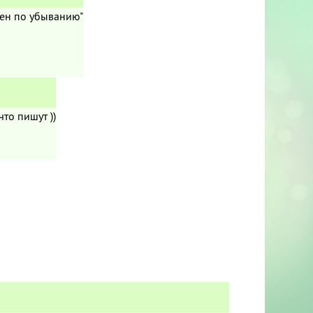
чен по убыванию"
что пишут ))