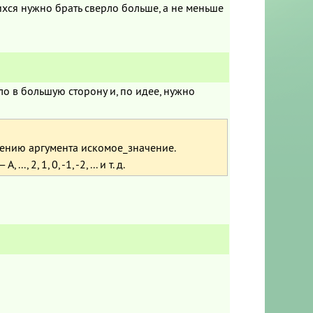
щихся нужно брать сверло больше, а не меньше
исло в большую сторону и, по идее, нужно
ению аргумента искомое_значение.
 1, 0, -1, -2, ... и т. д.