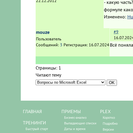
22.12.2012
- какую часть
формуле какой
Изменено:
Hu
mouze
#9
16.07.202
Пользователь
Всё поняла
Сообщений:
3
Регистрация:
16.07.2024
Страницы:
1
Читают тему
ГЛАВНАЯ
ПРИЕМЫ
PLEX
Бизнес-анализ
Коротко
ТРЕНИНГИ
Выпадающие списки
Подробно
Быстрый старт
Даты и время
Версии