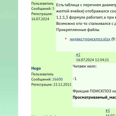
Пользователь
Есть таблица с перечнем диамет
Сообщений:
3
желтой ячейке) отображался с
Регистрация:
1,1;1,3 формула работает, а при
16.07.2024
Возможно кто-то сталкивался с
Прикрепленные файлы
индекс+поискпоз.xlsx
(9
#2
16.07.2024 12:34:21
Читаем хелп:
Hugo
Пользователь
-1
Сообщений:
26600
Регистрация:
22.12.2012
Функция ПОИСКПОЗ нах
Просматриваемый_мас
#3
16.07