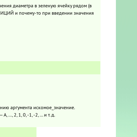
ения диаметра в зеленую ячейку рядом (в
ИЦИЙ и почему-то при введении значения
нию аргумента искомое_значение.
.., 2, 1, 0, -1, -2, ... и т. д.