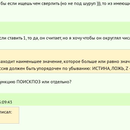
 бы если ищешь чем сверлить (но не под шуруп ))), то из имею
ли ставить 1, то да, он считает, но я хочу чтобы он округлял ч
ходит наименьшее значение, которое больше или равно знач
должен быть упорядочен по убыванию: ИСТИНА, ЛОЖЬ, Z — A, ..., 2,
в функцию ПОИСКПОЗ или отдельно?
5:09:43
исал: