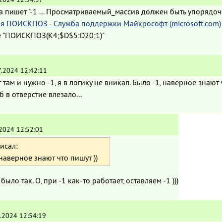
а пишет "-1 ... Просматриваемый_массив должен быть упорядо
я ПОИСКПОЗ - Служба поддержки Майкрософт (microsoft.com)
 "ПОИСКПОЗ(K4;$D$5:D20;1)"
7.2024 12:42:11
там и нужно -1, я в логику не вникал. Было -1, наверное знают 
б в отверстие влезало...
.2024 12:52:01
исал:
наверное знают что пишут ))
было так. О, при -1 как-то работает, оставляем -1 )))
.2024 12:54:19