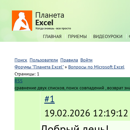
ГЛАВНАЯ
ПРИЕМЫ
ВИДЕОУРОКИ
Поиск
Пользователи
Правила
Войти
Форумы "Планета Excel"
»
Вопросы по Microsoft Excel
Страницы:
1
RSS
сравнение двух списков, поиск совпадений , возврат з
#1
19.02.2026 12:19:12
Добрый день!