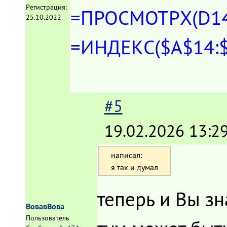
Регистрация:
=ПРОСМОТРX(D14;
25.10.2022
=ИНДЕКС($A$14:$
#5
19.02.2026 13:2
написал:
я так и думал
теперь и Вы зн
ВовавВова
Пользователь