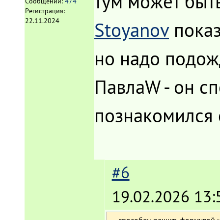
тум может быт
Сообщений:
474
Регистрация:
22.11.2024
Stoyanov
показ
но надо подож
ПавлаW - он с
познакомился 
#6
19.02.2026 13:
способен решить формулой и