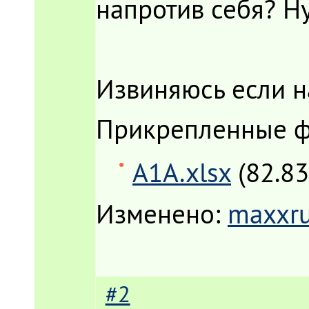
напротив себя? Ну
Извиняюсь если н
Прикрепленные 
A1A.xlsx
(82.83
Изменено:
maxxr
#2