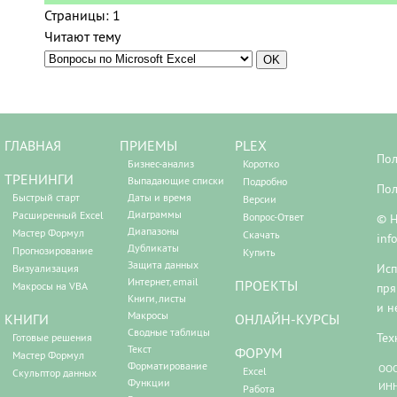
Страницы:
1
Читают тему
ГЛАВНАЯ
ПРИЕМЫ
PLEX
Пол
Бизнес-анализ
Коротко
ТРЕНИНГИ
Выпадающие списки
Подробно
Пол
Быстрый старт
Даты и время
Версии
Диаграммы
Расширенный Excel
Вопрос-Ответ
© Н
Диапазоны
Мастер Формул
Скачать
inf
Дубликаты
Прогнозирование
Купить
Защита данных
Исп
Визуализация
Интернет, email
ПРОЕКТЫ
Макросы на VBA
пря
Книги, листы
и н
Макросы
КНИГИ
ОНЛАЙН-КУРСЫ
Сводные таблицы
Тех
Готовые решения
Текст
ФОРУМ
Мастер Формул
Форматирование
ООО
Excel
Скульптор данных
Функции
ИНН
Работа