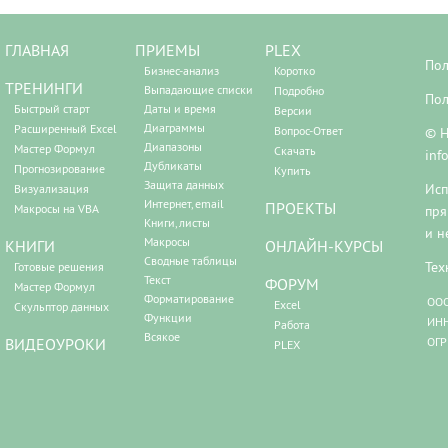
ГЛАВНАЯ
ПРИЕМЫ
PLEX
Пол
Бизнес-анализ
Коротко
ТРЕНИНГИ
Выпадающие списки
Подробно
Пол
Быстрый старт
Даты и время
Версии
Диаграммы
Расширенный Excel
Вопрос-Ответ
© Н
Диапазоны
Мастер Формул
Скачать
inf
Дубликаты
Прогнозирование
Купить
Защита данных
Исп
Визуализация
Интернет, email
ПРОЕКТЫ
Макросы на VBA
пря
Книги, листы
и н
Макросы
КНИГИ
ОНЛАЙН-КУРСЫ
Сводные таблицы
Тех
Готовые решения
Текст
ФОРУМ
Мастер Формул
Форматирование
ООО
Excel
Скульптор данных
Функции
ИНН
Работа
Всякое
ВИДЕОУРОКИ
ОГР
PLEX