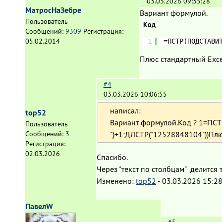
03.03.2026 09:35:28
МатросНаЗебре
Вариант формулой.
Пользователь
Код
Сообщений:
9309
Регистрация:
05.02.2014
1
=ПСТР(ПОДСТАВИ
Плюс стандартный Exce
#4
03.03.2026 10:06:55
написал:
top52
Вариант формулой.Код ? 1=ПСТ
Пользователь
")+1;ДЛСТР("12528848104"))Плю
Сообщений:
3
Регистрация:
02.03.2026
Спасибо.
Через "текст по столбцам" делится
Изменено:
top52
-
03.03.2026 15:2
ПавелW