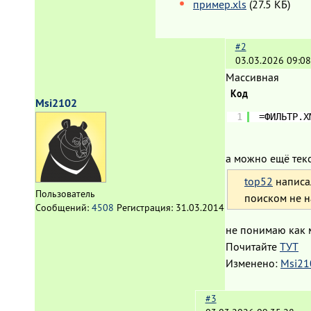
пример.xls
(27.5 КБ)
#2
03.03.2026 09:08
Массивная
Код
Msi2102
1
=ФИЛЬТР.X
а можно ещё текст
top52
написа
Пользователь
поиском не 
Сообщений:
4508
Регистрация:
31.03.2014
не понимаю как 
Почитайте
ТУТ
Изменено:
Msi21
#3