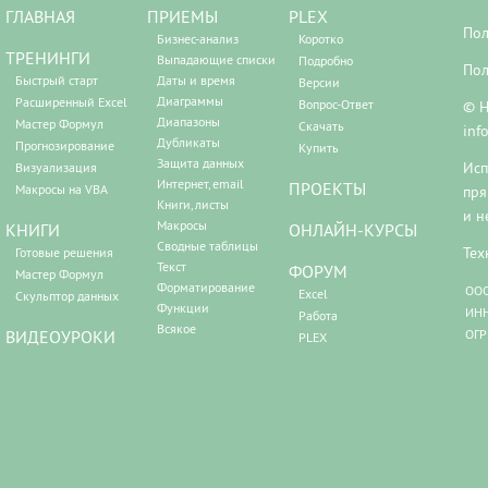
ГЛАВНАЯ
ПРИЕМЫ
PLEX
Пол
Бизнес-анализ
Коротко
ТРЕНИНГИ
Выпадающие списки
Подробно
Пол
Быстрый старт
Даты и время
Версии
Диаграммы
Расширенный Excel
Вопрос-Ответ
© Н
Диапазоны
Мастер Формул
Скачать
inf
Дубликаты
Прогнозирование
Купить
Защита данных
Исп
Визуализация
Интернет, email
ПРОЕКТЫ
Макросы на VBA
пря
Книги, листы
и н
Макросы
КНИГИ
ОНЛАЙН-КУРСЫ
Сводные таблицы
Тех
Готовые решения
Текст
ФОРУМ
Мастер Формул
Форматирование
ООО
Excel
Скульптор данных
Функции
ИНН
Работа
Всякое
ВИДЕОУРОКИ
ОГР
PLEX