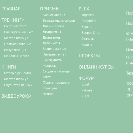
ГЛАВНАЯ
ПРИЕМЫ
PLEX
Пол
Бизнес-анализ
Коротко
ТРЕНИНГИ
Выпадающие списки
Подробно
Пол
Быстрый старт
Даты и время
Версии
Диаграммы
Расширенный Excel
Вопрос-Ответ
© Н
Диапазоны
Мастер Формул
Скачать
inf
Дубликаты
Прогнозирование
Купить
Защита данных
Исп
Визуализация
Интернет, email
ПРОЕКТЫ
Макросы на VBA
пря
Книги, листы
и н
Макросы
КНИГИ
ОНЛАЙН-КУРСЫ
Сводные таблицы
Тех
Готовые решения
Текст
ФОРУМ
Мастер Формул
Форматирование
ООО
Excel
Скульптор данных
Функции
ИНН
Работа
Всякое
ВИДЕОУРОКИ
ОГР
PLEX