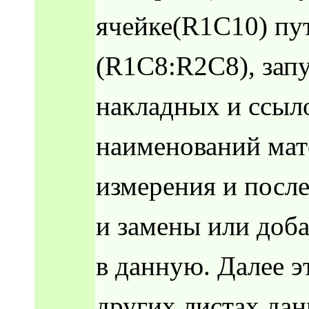
ячейке(R1C10) пу
(R1C8:R2C8), зап
накладных и ссыло
наименований мат
измерения и посл
и замены или доб
в данную. Далее э
других листах дан