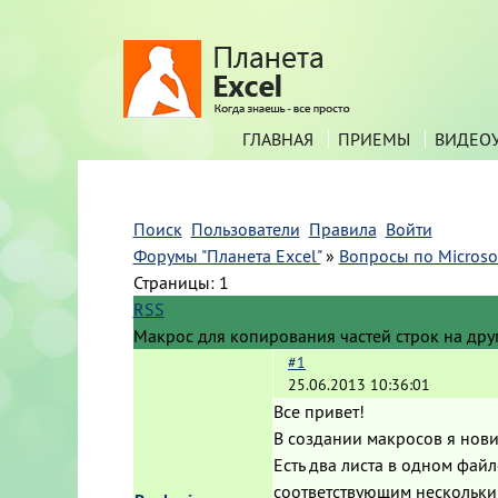
ГЛАВНАЯ
ПРИЕМЫ
ВИДЕО
Поиск
Пользователи
Правила
Войти
Форумы "Планета Excel"
»
Вопросы по Microsof
Страницы:
1
RSS
Макрос для копирования частей строк на дру
#1
25.06.2013 10:36:01
Все привет!
В создании макросов я нов
Есть два листа в одном фай
соответствующим нескольким