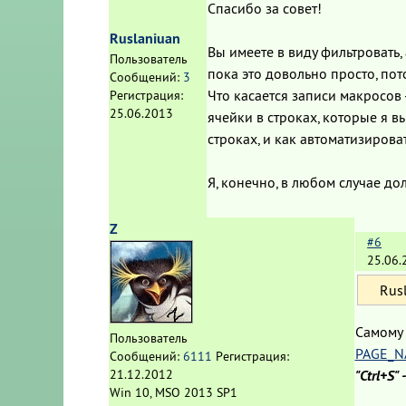
Спасибо за совет!
Ruslaniuan
Вы имеете в виду фильтровать,
Пользователь
пока это довольно просто, пот
Сообщений:
3
Что касается записи макросов
Регистрация:
25.06.2013
ячейки в строках, которые я в
строках, и как автоматизироват
Я, конечно, в любом случае до
Z
#6
25.06.
Rusl
Самому 
Пользователь
PAGE_N
Сообщений:
6111
Регистрация:
"Ctrl+S"
21.12.2012
Win 10, MSO 2013 SP1