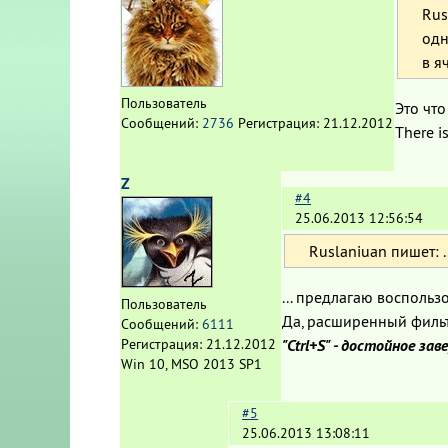
Rus
одн
в я
Пользователь
Это что
Сообщений:
2736
Регистрация:
21.12.2012
There i
Z
#4
25.06.2013 12:56:54
Ruslaniuan пишет: .
... предлагаю восполь
Пользователь
Да, расширенный фильт
Сообщений:
6111
"Ctrl+S" - достойное за
Регистрация:
21.12.2012
Win 10, MSO 2013 SP1
#5
25.06.2013 13:08:11