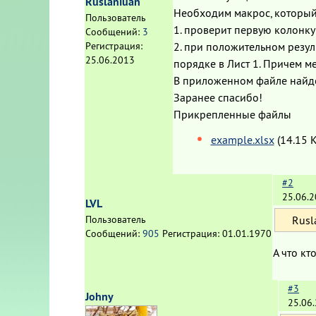
Ruslaniuan
Необходим макрос, который
Пользователь
1. проверит первую колонку
Сообщений:
3
2. при положительном резул
Регистрация:
25.06.2013
порядке в Лист 1. Причем ме
В приложенном файле найд
Заранее спасибо!
Прикрепленные файлы
example.xlsx
(14.15 
#2
25.06.2
LVL
Rusl
Пользователь
Сообщений:
905
Регистрация:
01.01.1970
А что кт
#3
Johny
25.06