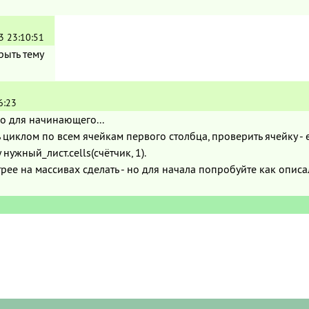
3 23:10:51
рыть тему
6:23
о для начинающего...
циклом по всем ячейкам первого столбца, проверить ячейку - е
 нужный_лист.cells(счётчик, 1).
рее на массивах сделать - но для начала попробуйте как описа