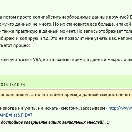
 а потом просто копипэйстить необходимые данные вручную? Ес
ому что данных не много. Но их становится все больше, и так
 - также практикую в данный момент. Но запись отображает тол
ыбираю и копирую и т.д. Это не позволит мне узнать, как, нап
ь этот процесс.
лжен учить язык VBA, но это займет время, а данный макрос оч
2013 13:10:33
aniuan пишет: ... но это займет время, а данный макрос очень п
некогда ни учить , ни искать - смотрим, заказываем -
http://www.
AME=list&FID=7
 - достойное завершение ваших гениальных мыслей!.. ;)