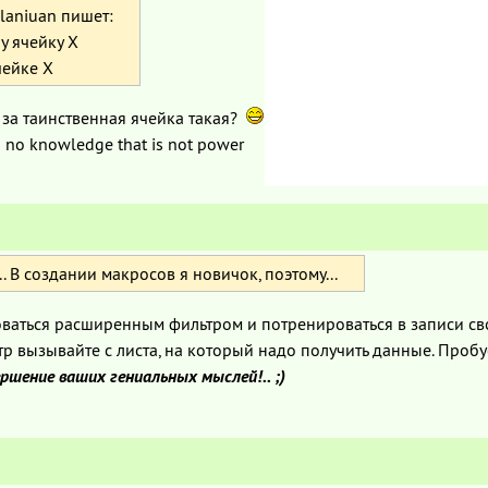
laniuan пишет:
у ячейку X
чейке X
 за таинственная ячейка такая?
s no knowledge that is not power
.. В создании макросов я новичок, поэтому...
зоваться расширенным фильтром и потренироваться в записи св
р вызывайте с листа, на который надо получить данные. Пробу
вершение ваших гениальных мыслей!.. ;)