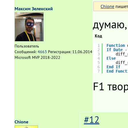
Chione
пишет
Максим Зеленский
думаю, 
Код
1
Function
Пользователь
2
If
Date
-
Сообщений:
4663
Регистрация:
11.06.2014
3
diff_
Microsoft MVP 2018-2022
4
Else
5
diff_
6
End
If
7
End
Funct
F1 тво
#12
Chione