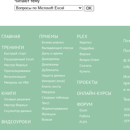
Читают тему
ГЛАВНАЯ
ПРИЕМЫ
PLEX
Пол
Бизнес-анализ
Коротко
ТРЕНИНГИ
Выпадающие списки
Подробно
Пол
Быстрый старт
Даты и время
Версии
Диаграммы
Расширенный Excel
Вопрос-Ответ
© Н
Диапазоны
Мастер Формул
Скачать
inf
Дубликаты
Прогнозирование
Купить
Защита данных
Исп
Визуализация
Интернет, email
ПРОЕКТЫ
Макросы на VBA
пря
Книги, листы
и н
Макросы
КНИГИ
ОНЛАЙН-КУРСЫ
Сводные таблицы
Тех
Готовые решения
Текст
ФОРУМ
Мастер Формул
Форматирование
ООО
Excel
Скульптор данных
Функции
ИНН
Работа
Всякое
ВИДЕОУРОКИ
ОГР
PLEX