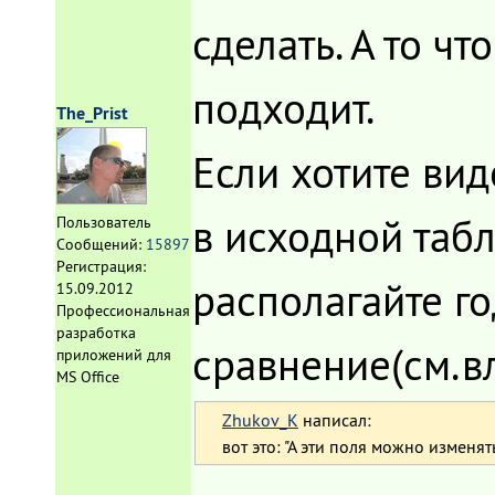
сделать. А то чт
подходит.
The_Prist
Если хотите виде
в исходной табл
Пользователь
Сообщений:
15897
Регистрация:
располагайте го
15.09.2012
Профессиональная
разработка
сравнение(см.в
приложений для
MS Office
Zhukov_K
написал:
вот это: "А эти поля можно изменя