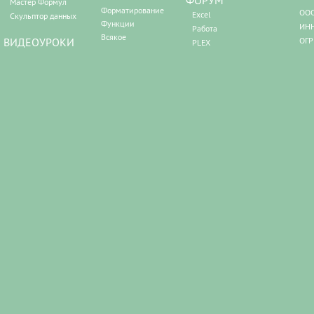
Мастер Формул
Форматирование
ООО
Excel
Скульптор данных
Функции
ИНН
Работа
Всякое
ВИДЕОУРОКИ
ОГР
PLEX