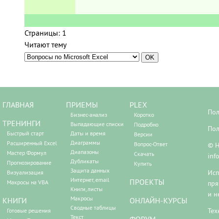
Страницы:
1
Читают тему
ГЛАВНАЯ
ПРИЕМЫ
PLEX
Пол
Бизнес-анализ
Коротко
ТРЕНИНГИ
Выпадающие списки
Подробно
Пол
Быстрый старт
Даты и время
Версии
Диаграммы
Расширенный Excel
Вопрос-Ответ
© Н
Диапазоны
Мастер Формул
Скачать
inf
Дубликаты
Прогнозирование
Купить
Защита данных
Исп
Визуализация
Интернет, email
ПРОЕКТЫ
Макросы на VBA
пря
Книги, листы
и н
Макросы
КНИГИ
ОНЛАЙН-КУРСЫ
Сводные таблицы
Тех
Готовые решения
Текст
ФОРУМ