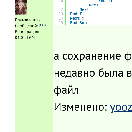
10
End
If
11
Next
12
Next
13
End
If
14
Next
x
Пользователь
15
End
Sub
Сообщений:
239
Регистрация:
01.01.1970
а сохранение ф
недавно была в
файл
Изменено:
yooz