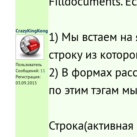
Filldocuments. Е
CrazyKingKong
1) Мы встаем на 
строку из которо
Пользователь
2) В формах расс
Сообщений:
11
Регистрация:
03.09.2015
по этим тэгам м
Строка(активная 