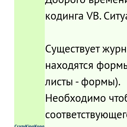
кодинга VB. Сит
Существует журн
находятся формы
листы - формы).
Необходимо чтоб
соответствующег
CrazyKingKong