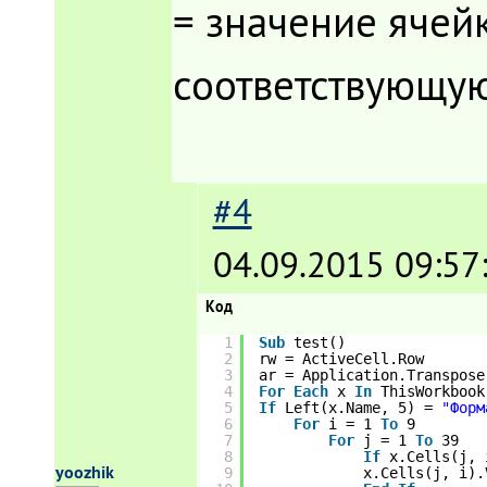
= значение ячей
соответствующую 
#4
04.09.2015 09:57
Код
1
Sub
test()
2
rw = ActiveCell.Row
3
ar = Application.Transpose
4
For
Each
x 
In
ThisWorkbook
5
If
Left(x.Name, 5) = 
"Форм
6
For
i = 1 
To
9
7
For
j = 1 
To
39
8
If
x.Cells(j, 
yoozhik
9
x.Cells(j, i).