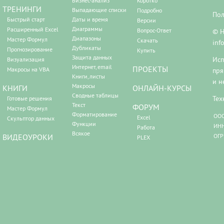
Бизнес-анализ
Коротко
ТРЕНИНГИ
Выпадающие списки
Подробно
Пол
Быстрый старт
Даты и время
Версии
Диаграммы
Расширенный Excel
Вопрос-Ответ
© Н
Диапазоны
Мастер Формул
Скачать
inf
Дубликаты
Прогнозирование
Купить
Защита данных
Исп
Визуализация
Интернет, email
ПРОЕКТЫ
Макросы на VBA
пря
Книги, листы
и н
Макросы
КНИГИ
ОНЛАЙН-КУРСЫ
Сводные таблицы
Тех
Готовые решения
Текст
ФОРУМ
Мастер Формул
Форматирование
ООО
Excel
Скульптор данных
Функции
ИНН
Работа
Всякое
ВИДЕОУРОКИ
ОГР
PLEX