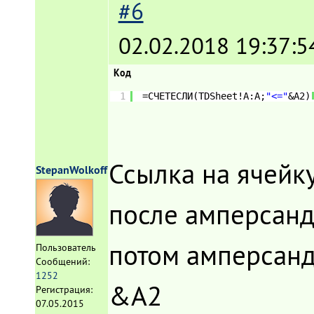
#6
02.02.2018 19:37:5
Код
1
=СЧЁТЕСЛИ(TDSheet!A:A;
"<="
&A2)
Ссылка на ячейк
StepanWolkoff
после амперсанда.
потом амперсанд 
Пользователь
Сообщений:
1252
&A2
Регистрация:
07.05.2015