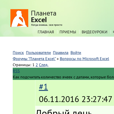
ГЛАВНАЯ
ПРИЕМЫ
ВИДЕОУРОКИ
Поиск
Пользователи
Правила
Войти
Форумы "Планета Excel"
»
Вопросы по Microsoft Excel
Страницы:
1
2
След.
RSS
Как подсчитать количество ячеек с датами, которые б
#1
06.11.2016 23:27:47
Добрый день.