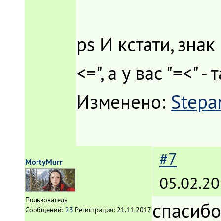
ps И кстати, знак
<=", а у вас "=<" 
Изменено:
Stepa
#7
MortyMurr
05.02.20
Пользователь
спасибо
Сообщений:
23
Регистрация:
21.11.2017