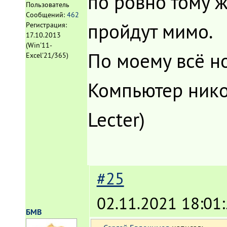
по ровно тому 
Пользователь
Сообщений:
462
пройдут мимо.
Регистрация:
17.10.2013
(Win'11-
По моему всё н
Excel'21/365)
Компьютер никог
Lecter)
#25
02.11.2021 18:01
БМВ