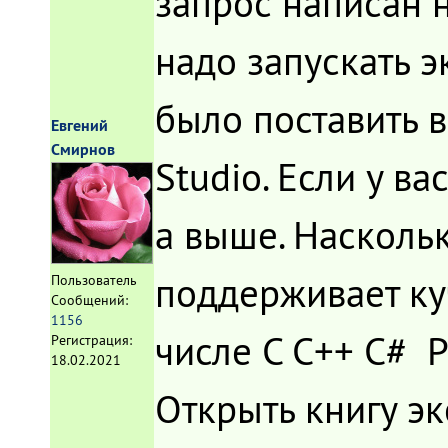
запрос написан на
надо запускать э
было поставить в
Евгений
Смирнов
Studio. Если у ва
а выше. Наскольк
поддерживает ку
Пользователь
Сообщений:
1156
числе C C++ C# P
Регистрация:
18.02.2021
Открыть книгу эк