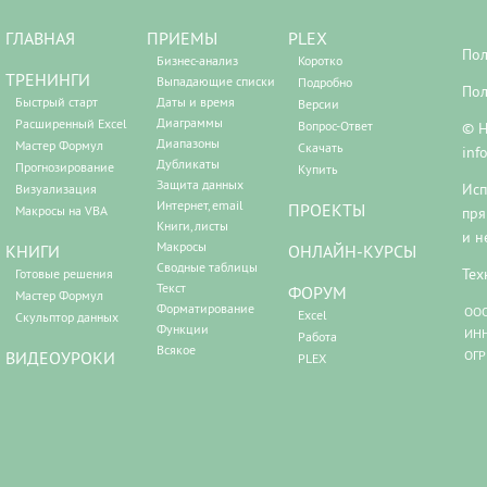
ГЛАВНАЯ
ПРИЕМЫ
PLEX
Пол
Бизнес-анализ
Коротко
ТРЕНИНГИ
Выпадающие списки
Подробно
Пол
Быстрый старт
Даты и время
Версии
Диаграммы
Расширенный Excel
Вопрос-Ответ
© Н
Диапазоны
Мастер Формул
Скачать
inf
Дубликаты
Прогнозирование
Купить
Защита данных
Исп
Визуализация
Интернет, email
ПРОЕКТЫ
Макросы на VBA
пря
Книги, листы
и н
Макросы
КНИГИ
ОНЛАЙН-КУРСЫ
Сводные таблицы
Тех
Готовые решения
Текст
ФОРУМ
Мастер Формул
Форматирование
ООО
Excel
Скульптор данных
Функции
ИНН
Работа
Всякое
ВИДЕОУРОКИ
ОГР
PLEX