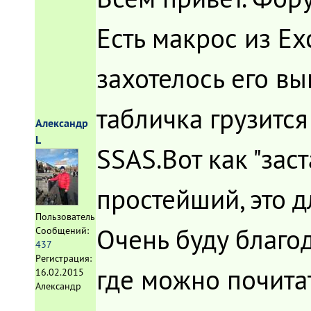
Есть макрос из Ex
захотелось его вы
табличка грузится
Александр
L
SSAS.Вот как "зас
простейший, это д
Пользователь
Очень буду благод
Сообщений:
437
Регистрация:
где можно почитат
16.02.2015
Александр