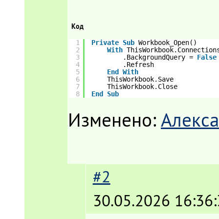
Код
1
Private
Sub
Workbook_Open()
2
With
ThisWorkbook.Connection
3
.BackgroundQuery = 
False
4
.Refresh
5
End
With
6
ThisWorkbook.Save
7
ThisWorkbook.Close
8
End
Sub
Изменено:
Алекса
#2
30.05.2026 16:36