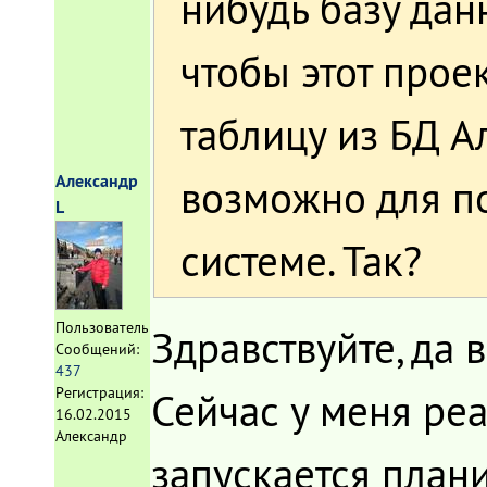
нибудь базу данн
чтобы этот прое
таблицу из БД А
Александр
возможно для п
L
системе. Так?
Пользователь
Здравствуйте, да 
Сообщений:
437
Регистрация:
Сейчас у меня ре
16.02.2015
Александр
запускается план