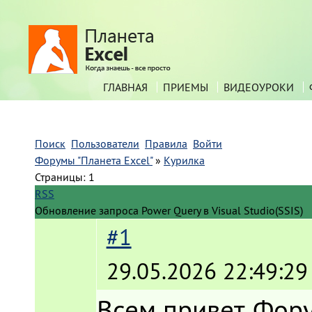
ГЛАВНАЯ
ПРИЕМЫ
ВИДЕОУРОКИ
Поиск
Пользователи
Правила
Войти
Форумы "Планета Excel"
»
Курилка
Страницы:
1
RSS
Обновление запроса Power Query в Visual Studio(SSIS)
#1
29.05.2026 22:49:29
Всем привет. Фору