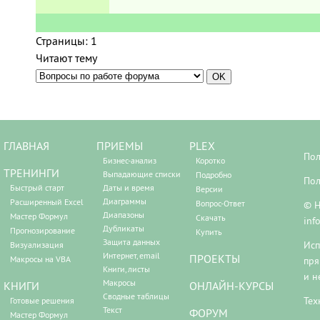
Страницы:
1
Читают тему
ГЛАВНАЯ
ПРИЕМЫ
PLEX
Пол
Бизнес-анализ
Коротко
ТРЕНИНГИ
Выпадающие списки
Подробно
Пол
Быстрый старт
Даты и время
Версии
Диаграммы
Расширенный Excel
Вопрос-Ответ
© Н
Диапазоны
Мастер Формул
Скачать
inf
Дубликаты
Прогнозирование
Купить
Защита данных
Исп
Визуализация
Интернет, email
ПРОЕКТЫ
Макросы на VBA
пря
Книги, листы
и н
Макросы
КНИГИ
ОНЛАЙН-КУРСЫ
Сводные таблицы
Тех
Готовые решения
Текст
ФОРУМ
Мастер Формул