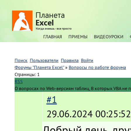
ГЛАВНАЯ
ПРИЕМЫ
ВИДЕОУРОКИ
Поиск
Пользователи
Правила
Войти
Форумы "Планета Excel"
»
Вопросы по работе форума
Страницы:
1
RSS
О вопросах по Web-версиям таблиц, В которых VBA не 
#1
29.06.2024 00:25:52
Добрый день, дру