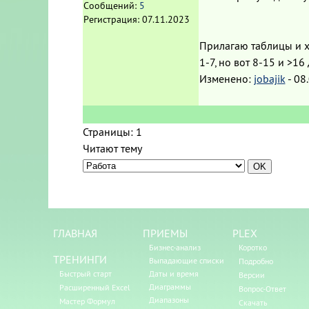
Сообщений:
5
Регистрация:
07.11.2023
Прилагаю таблицы и хоч
1-7, но вот 8-15 и >1
Изменено:
jobajik
-
08.
Страницы:
1
Читают тему
ГЛАВНАЯ
ПРИЕМЫ
PLEX
Бизнес-анализ
Коротко
ТРЕНИНГИ
Выпадающие списки
Подробно
Быстрый старт
Даты и время
Версии
Диаграммы
Расширенный Excel
Вопрос-Ответ
Диапазоны
Мастер Формул
Скачать