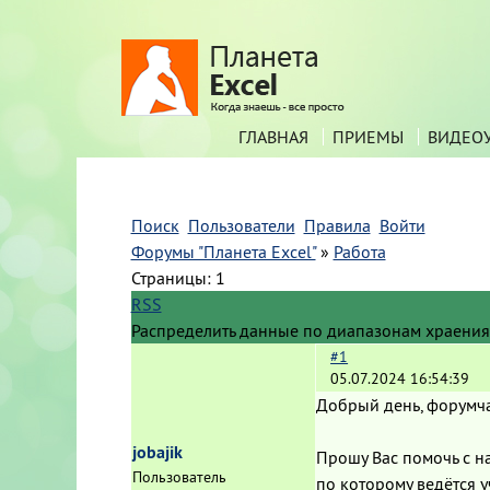
ГЛАВНАЯ
ПРИЕМЫ
ВИДЕО
Поиск
Пользователи
Правила
Войти
Форумы "Планета Excel"
»
Работа
Страницы:
1
RSS
Распределить данные по диапазонам храения
#1
05.07.2024 16:54:39
Добрый день, форумч
jobajik
Прошу Вас помочь с н
Пользователь
по которому ведётся уч