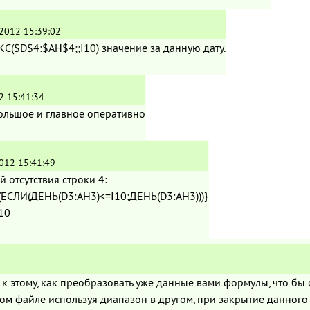
.2012 15:39:02
С($D$4:$AH$4;;I10) значение за данную дату.
2 15:41:34
ольшое и главное оперативно
012 15:41:49
й отсутствия строки 4:
ЕСЛИ(ДЕНЬ(D3:AH3)<=I10;ДЕНЬ(D3:AH3)))}
10
 этому, как преобразовать уже данные вами формулы, что бы о
ом файле используя диапазон в другом, при закрытие данног