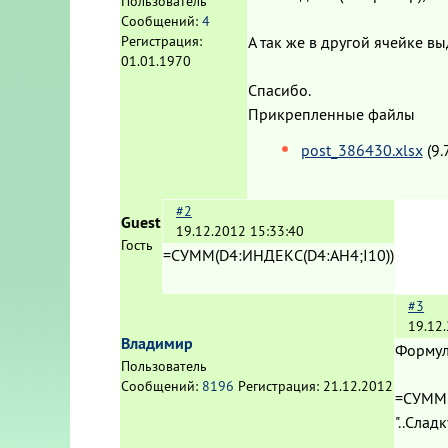
Пользователь
Сообщений:
4
А так же в другой ячейке в
Регистрация:
01.01.1970
Спасибо.
Прикрепленные файлы
post_386430.xlsx
(9.
#2
Guest
19.12.2012 15:33:40
Гость
=СУММ(D4:ИНДЕКС(D4:AH4;I10))
#3
19.12
Владимир
Формул
Пользователь
Сообщений:
8196
Регистрация:
21.12.2012
=СУММ(
"..Слад