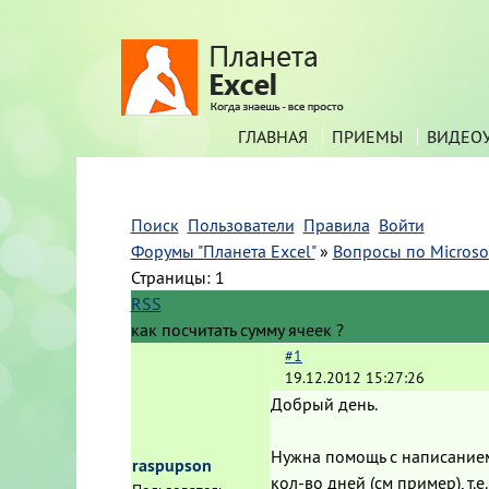
ГЛАВНАЯ
ПРИЕМЫ
ВИДЕО
Поиск
Пользователи
Правила
Войти
Форумы "Планета Excel"
»
Вопросы по Microsof
Страницы:
1
RSS
как посчитать сумму ячеек ?
#1
19.12.2012 15:27:26
Добрый день.
Нужна помощь с написанием 
raspupson
кол-во дней (см пример), т.