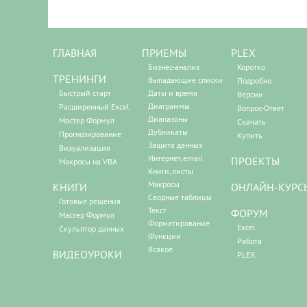
ГЛАВНАЯ
ПРИЕМЫ
PLEX
Бизнес-анализ
Коротко
ТРЕНИНГИ
Выпадающие списки
Подробно
Быстрый старт
Даты и время
Версии
Диаграммы
Расширенный Excel
Вопрос-Ответ
Диапазоны
Мастер Формул
Скачать
Дубликаты
Прогнозирование
Купить
Защита данных
Визуализация
Интернет, email
ПРОЕКТЫ
Макросы на VBA
Книги, листы
Макросы
КНИГИ
ОНЛАЙН-КУРС
Сводные таблицы
Готовые решения
Текст
ФОРУМ
Мастер Формул
Форматирование
Excel
Скульптор данных
Функции
Работа
Всякое
ВИДЕОУРОКИ
PLEX