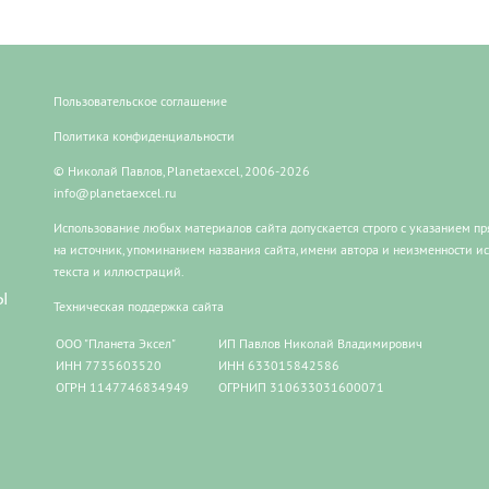
Пользовательское соглашение
Политика конфиденциальности
© Николай Павлов, Planetaexcel, 2006-2026
info@planetaexcel.ru
Использование любых материалов сайта допускается строго с указанием п
на источник, упоминанием названия сайта, имени автора и неизменности и
текста и иллюстраций.
Ы
Техническая поддержка сайта
ООО "Планета Эксел"
ИП Павлов Николай Владимирович
ИНН 7735603520
ИНН 633015842586
ОГРН 1147746834949
ОГРНИП 310633031600071