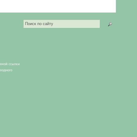
рямой ссылки
сходного