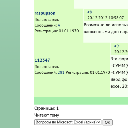
#8
raspupson
20.12.2012 10:58:07
Пользователь
Возможно ли использо
Сообщений:
4
Регистрация:
01.01.1970
вложенными доп парам
#9
20.12.2
Эти фор
112347
=СУММ(Е
Пользователь
=СУММ(Е
Сообщений:
281
Регистрация:
01.01.1970
Ввод фор
excel 20
Страницы:
1
Читают тему