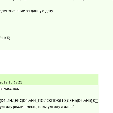
ыдает значение за данную дату.
71 КБ)
.2012 15:38:21
а массива:
D4:ИНДЕКС(D4:AH4;;ПОИСКПОЗ(I10;ДЕНЬ(D3:AH3);0)))
ку ягоду рвали вместе, горьку ягоду я одна."