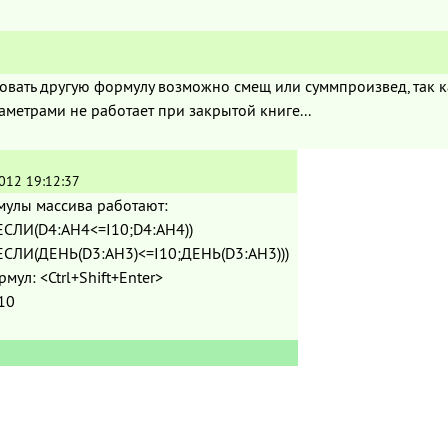
вать другую формулу возможно смещ или суммпроизвед, так к
етрами не работает при закрытой книге...
012 19:12:37
мулы массива работают:
СЛИ(D4:AH4<=I10;D4:AH4))
СЛИ(ДЕНЬ(D3:AH3)<=I10;ДЕНЬ(D3:AH3)))
мул: <Ctrl+Shift+Enter>
10