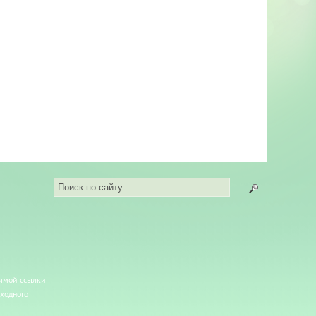
рямой ссылки
сходного