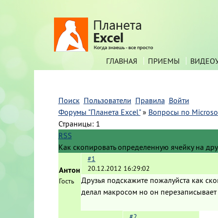
ГЛАВНАЯ
ПРИЕМЫ
ВИДЕО
Поиск
Пользователи
Правила
Войти
Форумы "Планета Excel"
»
Вопросы по Microsof
Страницы:
1
RSS
Как скопировать определенную ячейку на дру
#1
20.12.2012 16:29:02
Антон
Друзья подскажите пожалуйста как ско
Гость
делал макросом но он перезаписывает н
#2