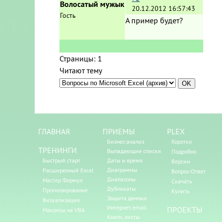
Волосатый мужык
20.12.2012 16:57:43
Гость
А пример будет?
Страницы:
1
Читают тему
ГЛАВНАЯ
ПРИЕМЫ
PLEX
Бизнес-анализ
Коротко
ТРЕНИНГИ
Выпадающие списки
Подробно
Быстрый старт
Даты и время
Версии
Диаграммы
Расширенный Excel
Вопрос-Ответ
Диапазоны
Мастер Формул
Скачать
Дубликаты
Прогнозирование
Купить
Защита данных
Визуализация
Интернет, email
ПРОЕКТЫ
Макросы на VBA
Книги, листы