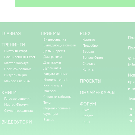
ГЛАВНАЯ
ПРИЕМЫ
PLEX
Пол
Бизнес-анализ
Коротко
ТРЕНИНГИ
Выпадающие списки
Подробно
Пол
Быстрый старт
Даты и время
Версии
Диаграммы
Расширенный Excel
Вопрос-Ответ
© Н
Диапазоны
Мастер Формул
Скачать
inf
Дубликаты
Прогнозирование
Купить
Защита данных
Исп
Визуализация
Интернет, email
ПРОЕКТЫ
Макросы на VBA
пря
Книги, листы
и н
Макросы
КНИГИ
ОНЛАЙН-КУРСЫ
Сводные таблицы
Тех
Готовые решения
Текст
ФОРУМ
Мастер Формул
Форматирование
ООО
Excel
Скульптор данных
Функции
ИНН
Работа
Всякое
ВИДЕОУРОКИ
ОГР
PLEX