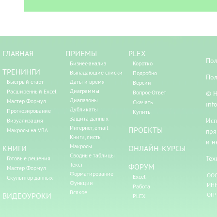
ГЛАВНАЯ
ПРИЕМЫ
PLEX
Пол
Бизнес-анализ
Коротко
ТРЕНИНГИ
Выпадающие списки
Подробно
Пол
Быстрый старт
Даты и время
Версии
Диаграммы
Расширенный Excel
Вопрос-Ответ
© Н
Диапазоны
Мастер Формул
Скачать
inf
Дубликаты
Прогнозирование
Купить
Защита данных
Исп
Визуализация
Интернет, email
ПРОЕКТЫ
Макросы на VBA
пря
Книги, листы
и н
Макросы
КНИГИ
ОНЛАЙН-КУРСЫ
Сводные таблицы
Тех
Готовые решения
Текст
ФОРУМ
Мастер Формул
Форматирование
ООО
Excel
Скульптор данных
Функции
ИНН
Работа
Всякое
ВИДЕОУРОКИ
ОГР
PLEX