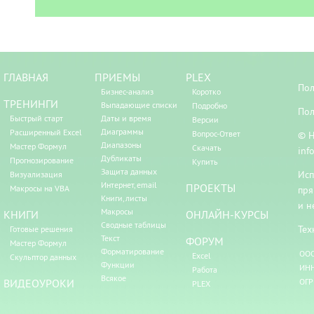
ГЛАВНАЯ
ПРИЕМЫ
PLEX
Пол
Бизнес-анализ
Коротко
ТРЕНИНГИ
Выпадающие списки
Подробно
Пол
Быстрый старт
Даты и время
Версии
Диаграммы
Расширенный Excel
Вопрос-Ответ
© Н
Диапазоны
Мастер Формул
Скачать
inf
Дубликаты
Прогнозирование
Купить
Защита данных
Исп
Визуализация
Интернет, email
ПРОЕКТЫ
Макросы на VBA
пря
Книги, листы
и н
Макросы
КНИГИ
ОНЛАЙН-КУРСЫ
Сводные таблицы
Тех
Готовые решения
Текст
ФОРУМ
Мастер Формул
Форматирование
ООО
Excel
Скульптор данных
Функции
ИНН
Работа
Всякое
ВИДЕОУРОКИ
ОГР
PLEX