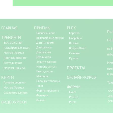
ГЛАВНАЯ
ПРИЕМЫ
PLEX
Пол
Бизнес-анализ
Коротко
ТРЕНИНГИ
Выпадающие списки
Подробно
Пол
Быстрый старт
Даты и время
Версии
Диаграммы
Расширенный Excel
Вопрос-Ответ
© Н
Диапазоны
Мастер Формул
Скачать
inf
Дубликаты
Прогнозирование
Купить
Защита данных
Исп
Визуализация
Интернет, email
ПРОЕКТЫ
Макросы на VBA
пря
Книги, листы
и н
Макросы
КНИГИ
ОНЛАЙН-КУРСЫ
Сводные таблицы
Тех
Готовые решения
Текст
ФОРУМ
Мастер Формул
Форматирование
ООО
Excel
Скульптор данных
Функции
ИНН
Работа
Всякое
ВИДЕОУРОКИ
ОГР
PLEX