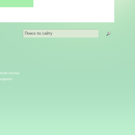
рямой ссылки
сходного