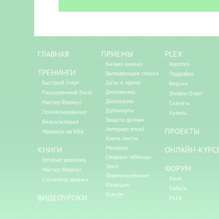
ГЛАВНАЯ
ПРИЕМЫ
PLEX
Бизнес-анализ
Коротко
ТРЕНИНГИ
Выпадающие списки
Подробно
Быстрый старт
Даты и время
Версии
Диаграммы
Расширенный Excel
Вопрос-Ответ
Диапазоны
Мастер Формул
Скачать
Дубликаты
Прогнозирование
Купить
Защита данных
Визуализация
Интернет, email
ПРОЕКТЫ
Макросы на VBA
Книги, листы
Макросы
КНИГИ
ОНЛАЙН-КУРС
Сводные таблицы
Готовые решения
Текст
ФОРУМ
Мастер Формул
Форматирование
Excel
Скульптор данных
Функции
Работа
Всякое
ВИДЕОУРОКИ
PLEX