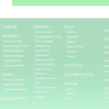
ГЛАВНАЯ
ПРИЕМЫ
PLEX
Пол
Бизнес-анализ
Коротко
ТРЕНИНГИ
Выпадающие списки
Подробно
Пол
Быстрый старт
Даты и время
Версии
Диаграммы
Расширенный Excel
Вопрос-Ответ
© Н
Диапазоны
Мастер Формул
Скачать
inf
Дубликаты
Прогнозирование
Купить
Защита данных
Исп
Визуализация
Интернет, email
ПРОЕКТЫ
Макросы на VBA
пря
Книги, листы
и н
Макросы
КНИГИ
ОНЛАЙН-КУРСЫ
Сводные таблицы
Тех
Готовые решения
Текст
ФОРУМ
Мастер Формул
Форматирование
ООО
Excel
Скульптор данных
Функции
ИНН
Работа
Всякое
ВИДЕОУРОКИ
ОГР
PLEX