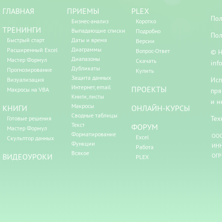
ГЛАВНАЯ
ПРИЕМЫ
PLEX
Пол
Бизнес-анализ
Коротко
ТРЕНИНГИ
Выпадающие списки
Подробно
Пол
Быстрый старт
Даты и время
Версии
Диаграммы
Расширенный Excel
Вопрос-Ответ
© Н
Диапазоны
Мастер Формул
Скачать
inf
Дубликаты
Прогнозирование
Купить
Защита данных
Исп
Визуализация
Интернет, email
ПРОЕКТЫ
Макросы на VBA
пря
Книги, листы
и н
Макросы
КНИГИ
ОНЛАЙН-КУРСЫ
Сводные таблицы
Тех
Готовые решения
Текст
ФОРУМ
Мастер Формул
Форматирование
ООО
Excel
Скульптор данных
Функции
ИНН
Работа
Всякое
ВИДЕОУРОКИ
ОГР
PLEX