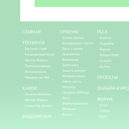
ГЛАВНАЯ
ПРИЕМЫ
PLEX
Бизнес-анализ
Коротко
ТРЕНИНГИ
Выпадающие списки
Подробно
Быстрый старт
Даты и время
Версии
Диаграммы
Расширенный Excel
Вопрос-Ответ
Диапазоны
Мастер Формул
Скачать
Дубликаты
Прогнозирование
Купить
Защита данных
Визуализация
Интернет, email
ПРОЕКТЫ
Макросы на VBA
Книги, листы
Макросы
КНИГИ
ОНЛАЙН-КУРС
Сводные таблицы
Готовые решения
Текст
ФОРУМ
Мастер Формул
Форматирование
Excel
Скульптор данных
Функции
Работа
Всякое
ВИДЕОУРОКИ
PLEX