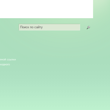
рямой ссылки
сходного