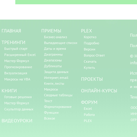
ГЛАВНАЯ
ПРИЕМЫ
PLEX
Пол
Бизнес-анализ
Коротко
ТРЕНИНГИ
Выпадающие списки
Подробно
Пол
Быстрый старт
Даты и время
Версии
Диаграммы
Расширенный Excel
Вопрос-Ответ
© Н
Диапазоны
Мастер Формул
Скачать
inf
Дубликаты
Прогнозирование
Купить
Защита данных
Исп
Визуализация
Интернет, email
ПРОЕКТЫ
Макросы на VBA
пря
Книги, листы
и н
Макросы
КНИГИ
ОНЛАЙН-КУРСЫ
Сводные таблицы
Тех
Готовые решения
Текст
ФОРУМ
Мастер Формул
Форматирование
ООО
Excel
Скульптор данных
Функции
ИНН
Работа
Всякое
ВИДЕОУРОКИ
ОГР
PLEX