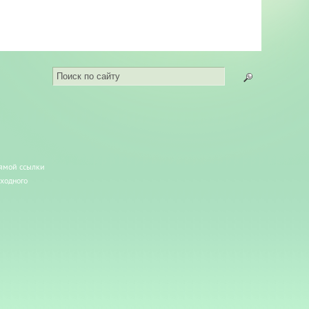
рямой ссылки
сходного