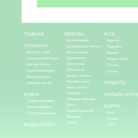
ГЛАВНАЯ
ПРИЕМЫ
PLEX
Бизнес-анализ
Коротко
ТРЕНИНГИ
Выпадающие списки
Подробно
Быстрый старт
Даты и время
Версии
Диаграммы
Расширенный Excel
Вопрос-Ответ
Диапазоны
Мастер Формул
Скачать
Дубликаты
Прогнозирование
Купить
Защита данных
Визуализация
Интернет, email
ПРОЕКТЫ
Макросы на VBA
Книги, листы
Макросы
КНИГИ
ОНЛАЙН-КУРС
Сводные таблицы
Готовые решения
Текст
ФОРУМ
Мастер Формул
Форматирование
Excel
Скульптор данных
Функции
Работа
Всякое
ВИДЕОУРОКИ
PLEX