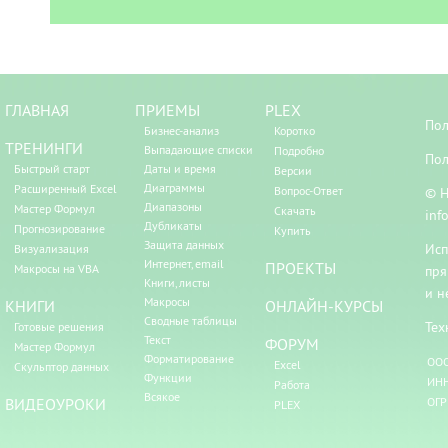
ГЛАВНАЯ
ПРИЕМЫ
PLEX
Пол
Бизнес-анализ
Коротко
ТРЕНИНГИ
Выпадающие списки
Подробно
Пол
Быстрый старт
Даты и время
Версии
Диаграммы
Расширенный Excel
Вопрос-Ответ
© Н
Диапазоны
Мастер Формул
Скачать
inf
Дубликаты
Прогнозирование
Купить
Защита данных
Исп
Визуализация
Интернет, email
ПРОЕКТЫ
Макросы на VBA
пря
Книги, листы
и н
Макросы
КНИГИ
ОНЛАЙН-КУРСЫ
Сводные таблицы
Тех
Готовые решения
Текст
ФОРУМ
Мастер Формул
Форматирование
ООО
Excel
Скульптор данных
Функции
ИНН
Работа
Всякое
ВИДЕОУРОКИ
ОГР
PLEX