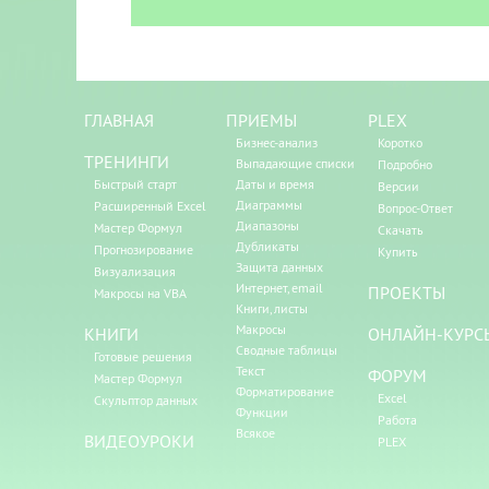
ГЛАВНАЯ
ПРИЕМЫ
PLEX
Бизнес-анализ
Коротко
ТРЕНИНГИ
Выпадающие списки
Подробно
Быстрый старт
Даты и время
Версии
Диаграммы
Расширенный Excel
Вопрос-Ответ
Диапазоны
Мастер Формул
Скачать
Дубликаты
Прогнозирование
Купить
Защита данных
Визуализация
Интернет, email
ПРОЕКТЫ
Макросы на VBA
Книги, листы
Макросы
КНИГИ
ОНЛАЙН-КУРС
Сводные таблицы
Готовые решения
Текст
ФОРУМ
Мастер Формул
Форматирование
Excel
Скульптор данных
Функции
Работа
Всякое
ВИДЕОУРОКИ
PLEX