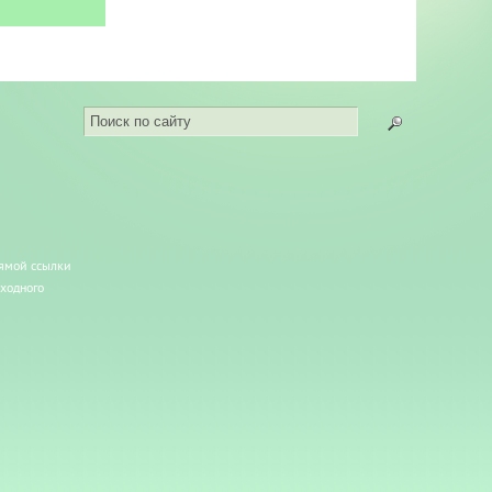
рямой ссылки
сходного