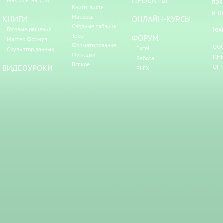
ПРОЕКТЫ
Макросы на VBA
пря
Книги, листы
и н
Макросы
КНИГИ
ОНЛАЙН-КУРСЫ
Сводные таблицы
Тех
Готовые решения
Текст
ФОРУМ
Мастер Формул
Форматирование
ООО
Excel
Скульптор данных
Функции
ИНН
Работа
Всякое
ВИДЕОУРОКИ
ОГР
PLEX