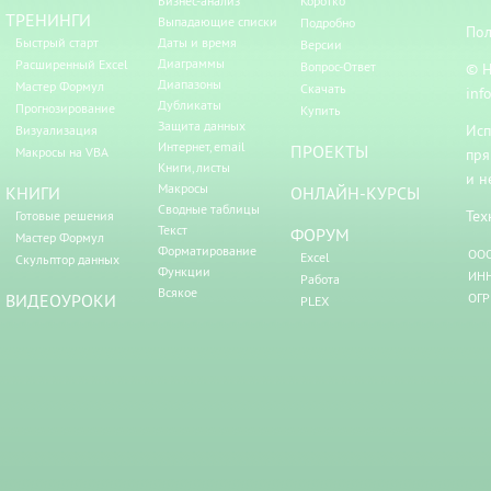
Бизнес-анализ
Коротко
ТРЕНИНГИ
Выпадающие списки
Подробно
Пол
Быстрый старт
Даты и время
Версии
Диаграммы
Расширенный Excel
Вопрос-Ответ
© Н
Диапазоны
Мастер Формул
Скачать
inf
Дубликаты
Прогнозирование
Купить
Защита данных
Исп
Визуализация
Интернет, email
ПРОЕКТЫ
Макросы на VBA
пря
Книги, листы
и н
Макросы
КНИГИ
ОНЛАЙН-КУРСЫ
Сводные таблицы
Тех
Готовые решения
Текст
ФОРУМ
Мастер Формул
Форматирование
ООО
Excel
Скульптор данных
Функции
ИНН
Работа
Всякое
ВИДЕОУРОКИ
ОГР
PLEX