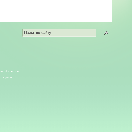
рямой ссылки
сходного