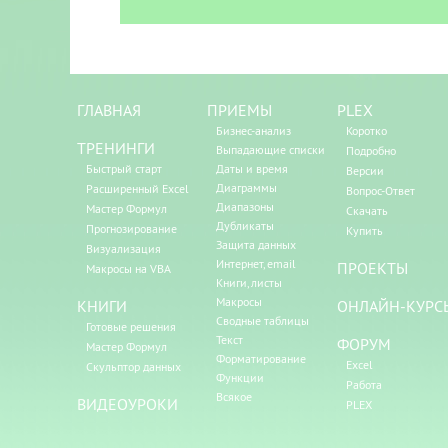
ГЛАВНАЯ
ПРИЕМЫ
PLEX
Бизнес-анализ
Коротко
ТРЕНИНГИ
Выпадающие списки
Подробно
Быстрый старт
Даты и время
Версии
Диаграммы
Расширенный Excel
Вопрос-Ответ
Диапазоны
Мастер Формул
Скачать
Дубликаты
Прогнозирование
Купить
Защита данных
Визуализация
Интернет, email
ПРОЕКТЫ
Макросы на VBA
Книги, листы
Макросы
КНИГИ
ОНЛАЙН-КУРС
Сводные таблицы
Готовые решения
Текст
ФОРУМ
Мастер Формул
Форматирование
Excel
Скульптор данных
Функции
Работа
Всякое
ВИДЕОУРОКИ
PLEX