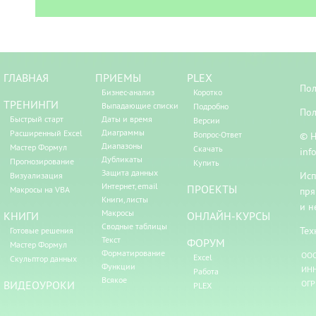
ГЛАВНАЯ
ПРИЕМЫ
PLEX
Пол
Бизнес-анализ
Коротко
ТРЕНИНГИ
Выпадающие списки
Подробно
Пол
Быстрый старт
Даты и время
Версии
Диаграммы
Расширенный Excel
Вопрос-Ответ
© Н
Диапазоны
Мастер Формул
Скачать
inf
Дубликаты
Прогнозирование
Купить
Защита данных
Исп
Визуализация
Интернет, email
ПРОЕКТЫ
Макросы на VBA
пря
Книги, листы
и н
Макросы
КНИГИ
ОНЛАЙН-КУРСЫ
Сводные таблицы
Тех
Готовые решения
Текст
ФОРУМ
Мастер Формул
Форматирование
ООО
Excel
Скульптор данных
Функции
ИНН
Работа
Всякое
ВИДЕОУРОКИ
ОГР
PLEX