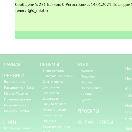
Сообщений:
221
Баллов:
0
Регистрация:
14.01.2021
Последний
телега @d_nikitin
ГЛАВНАЯ
ПРИЕМЫ
PLEX
Пол
Бизнес-анализ
Коротко
ТРЕНИНГИ
Выпадающие списки
Подробно
Пол
Быстрый старт
Даты и время
Версии
Диаграммы
Расширенный Excel
Вопрос-Ответ
© Н
Диапазоны
Мастер Формул
Скачать
inf
Дубликаты
Прогнозирование
Купить
Защита данных
Исп
Визуализация
Интернет, email
ПРОЕКТЫ
Макросы на VBA
пря
Книги, листы
и н
Макросы
КНИГИ
ОНЛАЙН-КУРСЫ
Сводные таблицы
Тех
Готовые решения
Текст