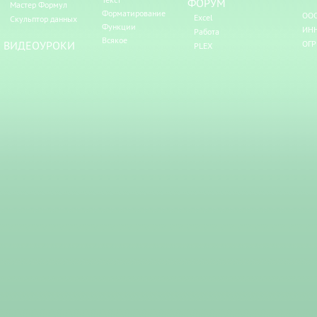
ФОРУМ
Мастер Формул
Форматирование
ООО
Excel
Скульптор данных
Функции
ИНН
Работа
Всякое
ВИДЕОУРОКИ
ОГР
PLEX