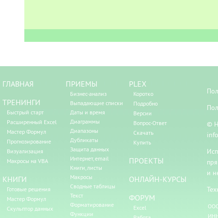
ГЛАВНАЯ
ПРИЕМЫ
PLEX
Пол
Бизнес-анализ
Коротко
ТРЕНИНГИ
Выпадающие списки
Подробно
Пол
Быстрый старт
Даты и время
Версии
Диаграммы
Расширенный Excel
Вопрос-Ответ
© Н
Диапазоны
Мастер Формул
Скачать
inf
Дубликаты
Прогнозирование
Купить
Защита данных
Исп
Визуализация
Интернет, email
ПРОЕКТЫ
Макросы на VBA
пря
Книги, листы
и н
Макросы
КНИГИ
ОНЛАЙН-КУРСЫ
Сводные таблицы
Тех
Готовые решения
Текст
ФОРУМ
Мастер Формул
Форматирование
ООО
Excel
Скульптор данных
Функции
ИНН
Работа