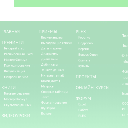
ГЛАВНАЯ
ПРИЕМЫ
PLEX
Пол
Бизнес-анализ
Коротко
ТРЕНИНГИ
Выпадающие списки
Подробно
Пол
Быстрый старт
Даты и время
Версии
Диаграммы
Расширенный Excel
Вопрос-Ответ
© Н
Диапазоны
Мастер Формул
Скачать
inf
Дубликаты
Прогнозирование
Купить
Защита данных
Исп
Визуализация
Интернет, email
ПРОЕКТЫ
Макросы на VBA
пря
Книги, листы
и н
Макросы
КНИГИ
ОНЛАЙН-КУРСЫ
Сводные таблицы
Тех
Готовые решения
Текст
ФОРУМ
Мастер Формул
Форматирование
ООО
Excel
Скульптор данных
Функции
ИНН
Работа
Всякое
ВИДЕОУРОКИ
ОГР
PLEX