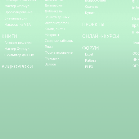
Вопрос-Ответ
© Н
Диапазоны
Мастер Формул
Скачать
inf
Дубликаты
Прогнозирование
Купить
Защита данных
Исп
Визуализация
Интернет, email
ПРОЕКТЫ
Макросы на VBA
пря
Книги, листы
и н
Макросы
КНИГИ
ОНЛАЙН-КУРСЫ
Сводные таблицы
Тех
Готовые решения
Текст
ФОРУМ
Мастер Формул
Форматирование
ООО
Excel
Скульптор данных
Функции
ИНН
Работа
Всякое
ВИДЕОУРОКИ
ОГР
PLEX