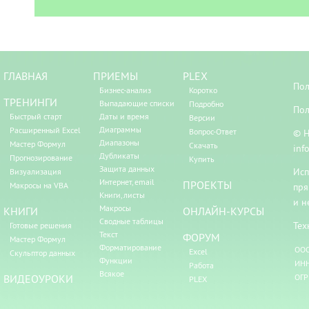
ГЛАВНАЯ
ПРИЕМЫ
PLEX
Пол
Бизнес-анализ
Коротко
ТРЕНИНГИ
Выпадающие списки
Подробно
Пол
Быстрый старт
Даты и время
Версии
Диаграммы
Расширенный Excel
Вопрос-Ответ
© Н
Диапазоны
Мастер Формул
Скачать
inf
Дубликаты
Прогнозирование
Купить
Защита данных
Исп
Визуализация
Интернет, email
ПРОЕКТЫ
Макросы на VBA
пря
Книги, листы
и н
Макросы
КНИГИ
ОНЛАЙН-КУРСЫ
Сводные таблицы
Тех
Готовые решения
Текст
ФОРУМ
Мастер Формул
Форматирование
ООО
Excel
Скульптор данных
Функции
ИНН
Работа
Всякое
ВИДЕОУРОКИ
ОГР
PLEX