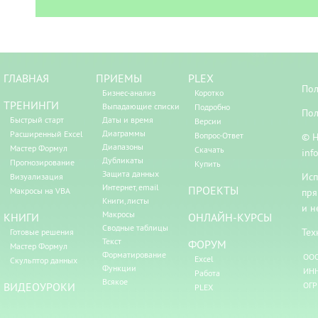
ГЛАВНАЯ
ПРИЕМЫ
PLEX
Пол
Бизнес-анализ
Коротко
ТРЕНИНГИ
Выпадающие списки
Подробно
Пол
Быстрый старт
Даты и время
Версии
Диаграммы
Расширенный Excel
Вопрос-Ответ
© Н
Диапазоны
Мастер Формул
Скачать
inf
Дубликаты
Прогнозирование
Купить
Защита данных
Исп
Визуализация
Интернет, email
ПРОЕКТЫ
Макросы на VBA
пря
Книги, листы
и н
Макросы
КНИГИ
ОНЛАЙН-КУРСЫ
Сводные таблицы
Тех
Готовые решения
Текст
ФОРУМ
Мастер Формул
Форматирование
ООО
Excel
Скульптор данных
Функции
ИНН
Работа
Всякое
ВИДЕОУРОКИ
ОГР
PLEX