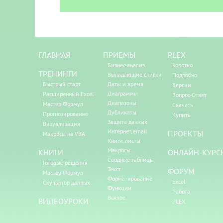
ГЛАВНАЯ
ПРИЕМЫ
PLEX
Бизнес-анализ
Коротко
ТРЕНИНГИ
Выпадающие списки
Подробно
Быстрый старт
Даты и время
Версии
Диаграммы
Расширенный Excel
Вопрос-Ответ
Диапазоны
Мастер Формул
Скачать
Дубликаты
Прогнозирование
Купить
Защита данных
Визуализация
Интернет, email
ПРОЕКТЫ
Макросы на VBA
Книги, листы
Макросы
КНИГИ
ОНЛАЙН-КУРС
Сводные таблицы
Готовые решения
Текст
ФОРУМ
Мастер Формул
Форматирование
Excel
Скульптор данных
Функции
Работа
Всякое
ВИДЕОУРОКИ
PLEX