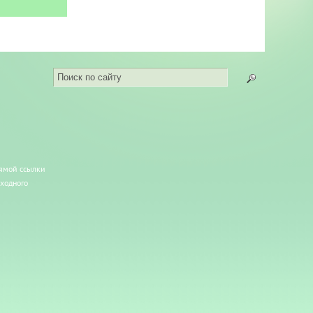
рямой ссылки
сходного