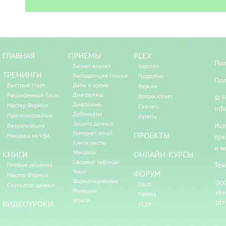
ГЛАВНАЯ
ПРИЕМЫ
PLEX
Пол
Бизнес-анализ
Коротко
ТРЕНИНГИ
Выпадающие списки
Подробно
Пол
Быстрый старт
Даты и время
Версии
Диаграммы
Расширенный Excel
Вопрос-Ответ
© Н
Диапазоны
Мастер Формул
Скачать
inf
Дубликаты
Прогнозирование
Купить
Защита данных
Исп
Визуализация
Интернет, email
ПРОЕКТЫ
Макросы на VBA
пря
Книги, листы
и н
Макросы
КНИГИ
ОНЛАЙН-КУРСЫ
Сводные таблицы
Тех
Готовые решения
Текст
ФОРУМ
Мастер Формул
Форматирование
ООО
Excel
Скульптор данных
Функции
ИНН
Работа
Всякое
ВИДЕОУРОКИ
ОГР
PLEX