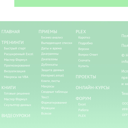
ГЛАВНАЯ
ПРИЕМЫ
PLEX
Пол
Бизнес-анализ
Коротко
ТРЕНИНГИ
Выпадающие списки
Подробно
Пол
Быстрый старт
Даты и время
Версии
Диаграммы
Расширенный Excel
Вопрос-Ответ
© Н
Диапазоны
Мастер Формул
Скачать
inf
Дубликаты
Прогнозирование
Купить
Защита данных
Исп
Визуализация
Интернет, email
ПРОЕКТЫ
Макросы на VBA
пря
Книги, листы
и н
Макросы
КНИГИ
ОНЛАЙН-КУРСЫ
Сводные таблицы
Тех
Готовые решения
Текст
ФОРУМ
Мастер Формул
Форматирование
ООО
Excel
Скульптор данных
Функции
ИНН
Работа
Всякое
ВИДЕОУРОКИ
ОГР
PLEX