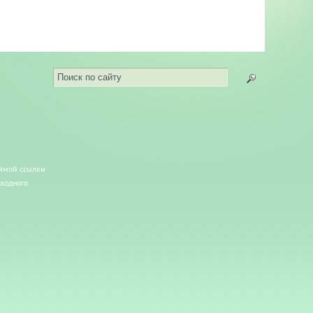
рямой ссылки
сходного