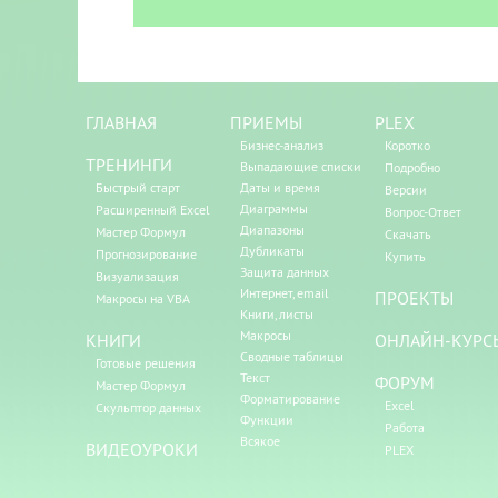
ГЛАВНАЯ
ПРИЕМЫ
PLEX
Бизнес-анализ
Коротко
ТРЕНИНГИ
Выпадающие списки
Подробно
Быстрый старт
Даты и время
Версии
Диаграммы
Расширенный Excel
Вопрос-Ответ
Диапазоны
Мастер Формул
Скачать
Дубликаты
Прогнозирование
Купить
Защита данных
Визуализация
Интернет, email
ПРОЕКТЫ
Макросы на VBA
Книги, листы
Макросы
КНИГИ
ОНЛАЙН-КУРС
Сводные таблицы
Готовые решения
Текст
ФОРУМ
Мастер Формул
Форматирование
Excel
Скульптор данных
Функции
Работа
Всякое
ВИДЕОУРОКИ
PLEX