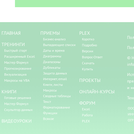
ГЛАВНАЯ
ПРИЕМЫ
PLEX
Пол
Бизнес-анализ
Коротко
ТРЕНИНГИ
Выпадающие списки
Подробно
Пол
Быстрый старт
Даты и время
Версии
Диаграммы
Расширенный Excel
Вопрос-Ответ
© Н
Диапазоны
Мастер Формул
Скачать
inf
Дубликаты
Прогнозирование
Купить
Защита данных
Исп
Визуализация
Интернет, email
ПРОЕКТЫ
Макросы на VBA
пря
Книги, листы
и н
Макросы
КНИГИ
ОНЛАЙН-КУРСЫ
Сводные таблицы
Тех
Готовые решения
Текст
ФОРУМ
Мастер Формул
Форматирование
ООО
Excel
Скульптор данных
Функции
ИНН
Работа
Всякое
ВИДЕОУРОКИ
ОГР
PLEX